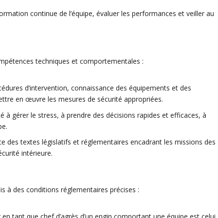
 formation continue de l’équipe, évaluer les performances et veiller au
mpétences techniques et comportementales :
cédures d’intervention, connaissance des équipements et des
mettre en œuvre les mesures de sécurité appropriées.
é à gérer le stress, à prendre des décisions rapides et efficaces, à
pe.
e des textes législatifs et réglementaires encadrant les missions des
urité intérieure.
s à des conditions réglementaires précises :
 en tant que
chef d’
agrès
d’un engin comportant une équipe est celui