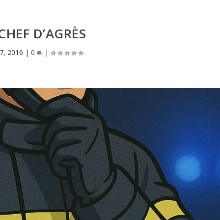
 CHEF D’AGRÈS
7, 2016
|
0
|