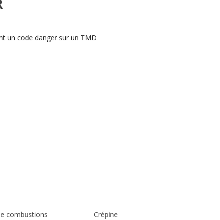
R
ent un code danger sur un TMD
de combustions
Crépine