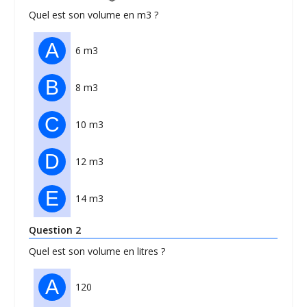
Quel est son volume en m3 ?
A
6 m3
B
8 m3
C
10 m3
D
12 m3
E
14 m3
Question 2
Quel est son volume en litres ?
A
120