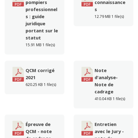
pompiers
connaissance
professionnel
s
s : guide
12.79 MB
1 file(s)
juridique
portant sur le
statut
15.91 MB
1 file(s)
QCM corrigé
Note
2021
d'analyse-
Note de
620.25 KB
1 file(s)
cadrage
410.04 KB
1 file(s)
Épreuve de
Entretien
QCM - note
avec le Jury -