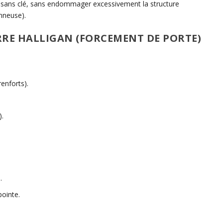
s sans clé, sans endommager excessivement la structure
onneuse).
RRE HALLIGAN (FORCEMENT DE PORTE)
renforts).
).
.
pointe.