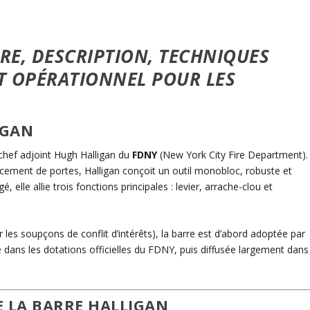
IRE, DESCRIPTION, TECHNIQUES
ÊT OPÉRATIONNEL POUR LES
IGAN
chef adjoint Hugh Halligan du
FDNY
(New York City Fire Department).
orcement de portes, Halligan conçoit un outil monobloc, robuste et
é, elle allie trois fonctions principales : levier, arrache-clou et
r les soupçons de conflit d’intérêts), la barre est d’abord adoptée par
e dans les dotations officielles du FDNY, puis diffusée largement dans
E LA BARRE HALLIGAN