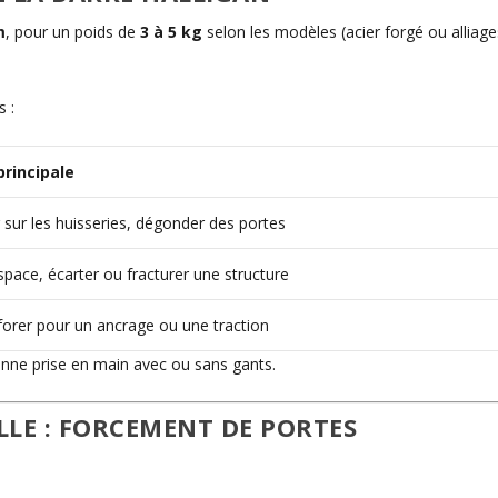
m
, pour un poids de
3 à 5 kg
selon les modèles (acier forgé ou alliage
s :
principale
r sur les huisseries, dégonder des portes
space, écarter ou fracturer une structure
forer pour un ancrage ou une traction
ne prise en main avec ou sans gants.
LLE : FORCEMENT DE PORTES